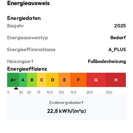
Energieausweis
Energiedaten
Baujahr
2025
Energieausweistyp
Bedarf
Energieeffizienzklasse
A_PLUS
Heizungsart
Fußbodenheizung
Energieeffizienz
A+
A
B
C
D
E
F
G
H
0
30
50
75
100
130
160
200
250
Endenergiebedarf
22,8
kWh/(m²a)