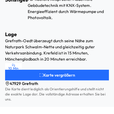
Regendusche), Gaskamin, große
Gebäudetechnik mit KNX-System.
Dachterrasse mit Outdoor-Küche und
Energieeffizient durch Wärmepumpe und
Lounge-Bereich. Zwei
Photovoltaik.
Tiefgaragenstellplätze.
Lage
Grefrath-Oedt überzeugt durch seine Nähe zum
Naturpark Schwalm-Nette und gleichzeitig guter
Verkehrsanbindung. Krefeld ist in 15 Minuten,
Mönchengladbach in 20 Minuten erreichbar.
Einkaufsmöglichkeiten und Schulen im Ort vorhanden.
10 Min
Karte vergrößern
47929 Grefrath
Die Karte dient lediglich als Orientierungshilfe und stellt nicht
die exakte Lage dar. Die vollständige Adresse erhalten Sie bei
uns.