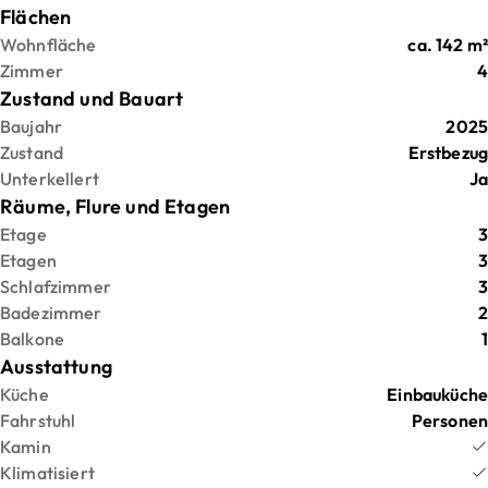
Flächen
Wohnfläche
ca.
142
m²
Zimmer
4
Zustand und Bauart
Baujahr
2025
Zustand
Erstbezug
Unterkellert
Ja
Räume, Flure und Etagen
Etage
3
Etagen
3
Schlafzimmer
3
Badezimmer
2
Balkone
1
Ausstattung
Küche
Einbauküche
Fahrstuhl
Personen
Kamin
Klimatisiert