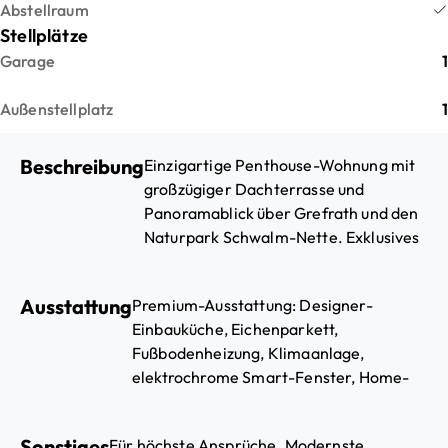
Abstellraum
Stellplätze
Garage
1
Außenstellplatz
1
Beschreibung
Einzigartige Penthouse-Wohnung mit
großzügiger Dachterrasse und
Panoramablick über Grefrath und den
Naturpark Schwalm-Nette. Exklusives
Wohnen auf höchstem Niveau.
Ausstattung
Premium-Ausstattung: Designer-
Einbauküche, Eichenparkett,
Fußbodenheizung, Klimaanlage,
elektrochrome Smart-Fenster, Home-
Automation-System, zwei Luxusbäder
(Masterbad mit Whirlpool und
Sonstiges
Für höchste Ansprüche. Modernste