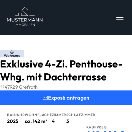
Zum Hauptinhalt springen
Zum Fuß springen
Wohnung
Exklusive 4-Zi. Penthouse-
Whg. mit Dachterrasse
47929 Grefrath
Exposé anfragen
BAUJAHR
WOHNFLÄCHE
ZIMMER
SCHLAFZIMMER
2025
ca.
142
m²
4
3
KAUFPREIS