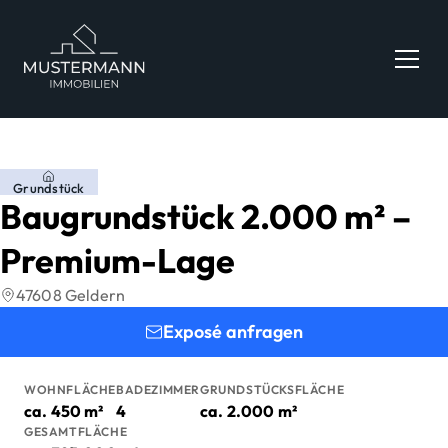
Zum Hauptinhalt springen
Zum Fuß springen
Grundstück
Baugrundstück 2.000 m² –
Premium-Lage
47608 Geldern
Exposé anfragen
WOHNFLÄCHE
BADEZIMMER
GRUNDSTÜCKSFLÄCHE
ca.
450
m²
4
ca.
2.000
m²
GESAMTFLÄCHE