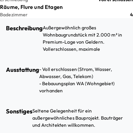
Räume, Flure und Etagen
Badezimmer
4
Beschreibung
Außergewöhnlich großes
Wohnbaugrundstück mit 2.000 m² in
Premium-Lage von Geldern.
Vollerschlossen, maximale
Gestaltungsfreiheit für exklusive
Wohnprojekte.
Ausstattung
- Voll erschlossen (Strom, Wasser,
Abwasser, Gas, Telekom)
- Bebauungsplan WA (Wohngebiet)
vorhanden
- GRZ 0,4 / GFZ 0,8
- Vermessung vorhanden
Sonstiges
Seltene Gelegenheit für ein
- Bodengutachten vorhanden
außergewöhnliches Bauprojekt. Bauträger
- Grundstück teilbar nach Absprache
und Architekten willkommen.
möglich