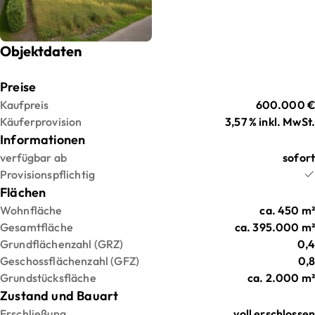
Objektdaten
Preise
Kaufpreis
600.000 €
Käuferprovision
3,57 % inkl. MwSt.
Informationen
verfügbar ab
sofort
Provisionspflichtig
Flächen
Wohnfläche
ca.
450
m²
Gesamtfläche
ca.
395.000
m²
Grundflächenzahl (GRZ)
0,4
Geschossflächenzahl (GFZ)
0,8
Grundstücksfläche
ca.
2.000
m²
Zustand und Bauart
Erschließung
voll erschlossen