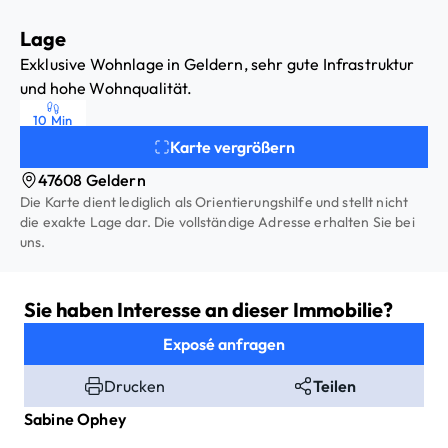
- Kurzfristig bebaubar
- Maximale Gestaltungsfreiheit für
Lage
exklusive Wohnprojekte
Exklusive Wohnlage in Geldern, sehr gute Infrastruktur
- Geeignet für Einfamilienhaus,
und hohe Wohnqualität.
Doppelhaus oder Mehrfamilienhaus
- Erschließung abgeschlossen
10 Min
- Baugenehmigung kurzfristig möglich
Karte vergrößern
- Abriss vorhandener Altbauten möglich
47608 Geldern
- Keine Altlasten bekannt
Die Karte dient lediglich als Orientierungshilfe und stellt nicht
- Flexible Grundstücksgestaltung
die exakte Lage dar. Die vollständige Adresse erhalten Sie bei
möglich
uns.
Sie haben Interesse an dieser Immobilie?
Exposé anfragen
Drucken
Teilen
Sabine
Ophey