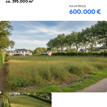
ca.
395.000
m²
KAUFPREIS
600.000 €