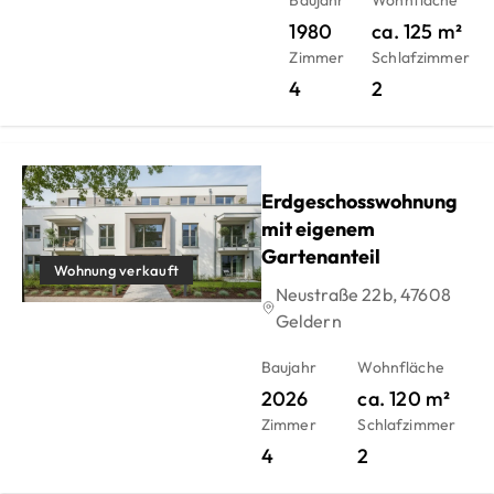
Baujahr
Wohnfläche
1980
ca.
125
m²
Zimmer
Schlafzimmer
4
2
Erdgeschosswohnung
mit eigenem
Gartenanteil
Wohnung verkauft
Neustraße 22b, 47608
Geldern
Baujahr
Wohnfläche
2026
ca.
120
m²
Zimmer
Schlafzimmer
4
2